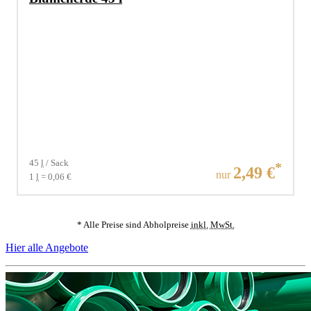
Verkaufseinheit:
45
l
/
Sack
Aktueller Preis:
*
2,49 €
Grundpreis:
nur
1
l
=
0,06 €
* Alle Preise sind Abholpreise
inkl.
MwSt.
Hier alle Angebote