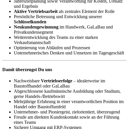
Jahreszielplanung sowie Verantwortung für Kosten, Umsatz
und Ergebnis
Aktive Vertriebsarbeit
als zentrales Element der Rolle
Persönliche Betreuung und Entwicklung unserer
Schlüsselkunden
Neukundengewinnung
im Handwerk, GaLaBau und
Privatkundensegment
Weiterentwicklung des Teams zu einer starken
Verkaufsmannschaft
Optimierung von Abläufen und Prozessen
Unternehmerisches Denken und Umsetzen im Tagesgeschäft
Damit überzeugst Du uns
Nachweisbare
Vertriebserfolge
– idealerweise im
Baustoffhandel oder GaLaBau
Abgeschlossene kaufmännische Ausbildung oder Studium,
gerne Handels-/Betriebswirt
Mehrjährige Erfahrung in einer verantwortlichen Position im
Handel oder Baustoffumfeld
Unternehmer- und Pioniergeist, zielorientiert, überzeugend
Freude am direkten Kundenkontakt sowie an der Führung
eines Teams
Sicherer Umgang mit ERP-Systemen