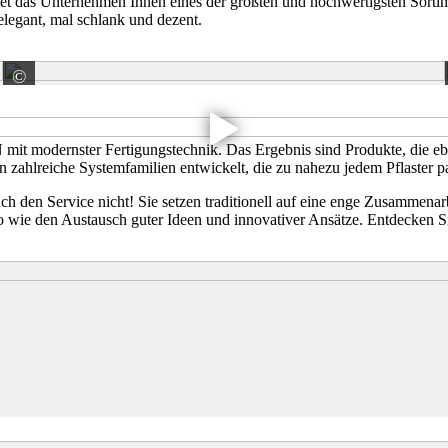
tet das Unternehmen Ihnen eines der größten und hochwertigsten Sortime
legant, mal schlank und dezent.
©
KANN GmbH Baustoffwerke
 modernster Fertigungstechnik. Das Ergebnis sind Produkte, die eben
 zahlreiche Systemfamilien entwickelt, die zu nahezu jedem Pflaster p
uch den Service nicht! Sie setzen traditionell auf eine enge Zusammen
wie den Austausch guter Ideen und innovativer Ansätze. Entdecken Sie 