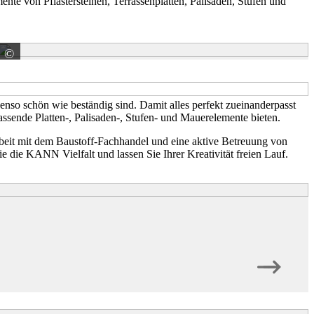
nte von Pflastersteinen, Terrassenplatten, Palisaden, Stufen und
©
KANN GmbH Baustoffwerke
so schön wie beständig sind. Damit alles perfekt zueinanderpasst
assende Platten-, Palisaden-, Stufen- und Mauerelemente bieten.
arbeit mit dem Baustoff-Fachhandel und eine aktive Betreuung von
die KANN Vielfalt und lassen Sie Ihrer Kreativität freien Lauf.