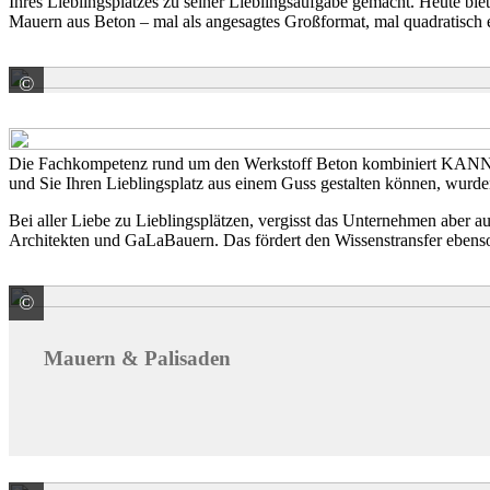
Ihres Lieblingsplatzes zu seiner Lieblingsaufgabe gemacht. Heute bie
Mauern aus Beton – mal als angesagtes Großformat, mal quadratisch e
©
KANN GmbH Baustoffwerke
Die Fachkompetenz rund um den Werkstoff Beton kombiniert KANN mit
und Sie Ihren Lieblingsplatz aus einem Guss gestalten können, wurden
Bei aller Liebe zu Lieblingsplätzen, vergisst das Unternehmen aber a
Architekten und GaLaBauern. Das fördert den Wissenstransfer ebenso 
©
KANN GmbH Baustoffwerke
Mauern & Palisaden