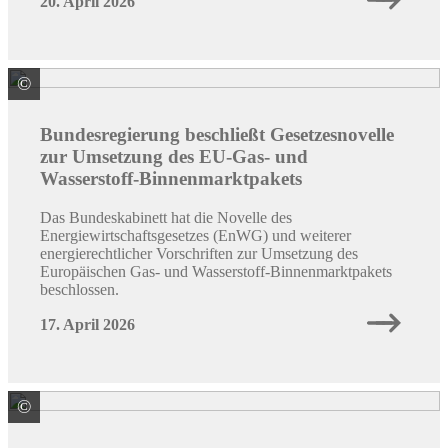
20. April 2026
©
Quelle: Colourbox / ID: #53846413 /#260835
Bundesregierung beschließt Gesetzesnovelle
zur Umsetzung des EU-Gas- und
Wasserstoff-Binnenmarktpakets
Das Bundeskabinett hat die Novelle des
Energiewirtschaftsgesetzes (EnWG) und weiterer
energierechtlicher Vorschriften zur Umsetzung des
Europäischen Gas- und Wasserstoff-Binnenmarktpakets
beschlossen.
17. April 2026
©
Quelle: Colourbox / ID: #70498241 / Peopleimages.com