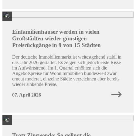
©
Quelle: Colourbox / ID: #4243574
Einfamilienhäuser werden in vielen
Großstädten wieder günstiger:
Preisrückgänge in 9 von 15 Städten
Der deutsche Immobilienmarkt ist weitestgehend stabil in
das Jahr 2026 gestartet. Es zeigen sich jedoch erste Risse
im Aufwärtstrend. Im 1. Quartal erhöhten sich die
Angebotspreise für Wohnimmobilien bundesweit zwar
erneut moderat, einzelne Städte verzeichnen aber bereits
wieder sinkende Preise.
07. April 2026
©
Quelle: Colourbox / ID: #69163420 / Thai Noipho
Trotz Zinswende: So gelingt die