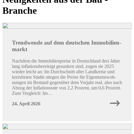
Branche
Trend­­wen­de auf dem deut­schen Im­mo­bi­li­en­­
markt
Nach­dem die Im­mo­bi­li­en­prei­se in Deutsch­land drei Jahre
lang in­fla­ti­ons­be­rei­nigt ge­sun­ken sind, zogen sie 2025
wie­der leicht an: Im Durch­schnitt aller Land­krei­se und
kreis­frei­en Städ­te stie­gen die Prei­se für Ei­gen­tums­woh­
nun­gen im Be­stand ge­gen­über dem Vor­jahr real, also nach
Abzug der In­fla­ti­ons­ra­te von 2,2 Pro­zent, um 0,6 Pro­zent.
Zum Ver­gleich: Im…
24. April 2026