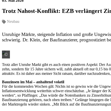
05. Mai 2026
Trotz Nahost-Konflikt: EZB verlängert Zi
Neubau
Unruhige Märkte, steigende Inflation und große Ungewis
schwierig. Dr. Klein, der Baufinanzierer, prognostizier
©
Quelle: Colourbox / ID: #48027179
Trotz aller Unruhe Markt gibt es auch einen positiven Aspekt: Der Au
zehn, sondern für 15 Jahre sichern will, zahlt aktuell oft nur 0,15 bi
attraktiv. Es ist daher aus meiner Sicht ratsam, darüber nachzudenken,
Bauzinsen im Mai – anhaltend volatil
Für die kommenden Wochen gilt: Nichts ist so gewiss wie die Ungewi
Inflationsentwicklung weiterhin schwer einschätzbar. „Je länger der Kr
werden“, so Pfaffinger. „Das würde die Notenbanken zu Zinserhöhun
Baufinanzierung gehören, nach oben treiben.“ Gelänge hingegen die 
der Marktregeln wieder sinken. „Mit Blick auf die Baufinanzierungsz