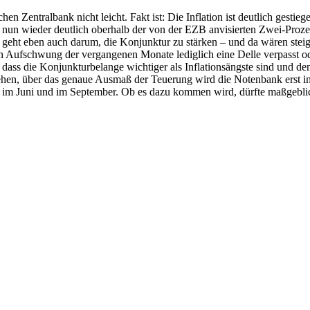
 Zentralbank nicht leicht. Fakt ist: Die Inflation ist deutlich gestieg
t nun wieder deutlich oberhalb der von der EZB anvisierten Zwei-Proze
eht eben auch darum, die Konjunktur zu stärken – und da wären steig
en Aufschwung der vergangenen Monate lediglich eine Delle verpasst o
 dass die Konjunkturbelange wichtiger als Inflationsängste sind und den
 sehen, über das genaue Ausmaß der Teuerung wird die Notenbank erst im
st – im Juni und im September. Ob es dazu kommen wird, dürfte maßgeb