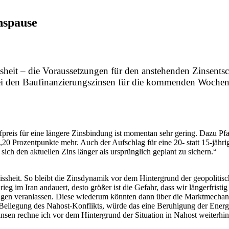
nspause
sheit – die Voraussetzungen für den anstehenden Zinsent
t bei den Baufinanzierungszinsen für die kommenden Woche
fpreis für eine längere Zinsbindung ist momentan sehr gering. Dazu Pfaf
s 0,20 Prozentpunkte mehr. Auch der Aufschlag für eine 20- statt 15-jähr
 sich den aktuellen Zins länger als ursprünglich geplant zu sichern.“
ssheit. So bleibt die Zinsdynamik vor dem Hintergrund der geopolitis
ieg im Iran andauert, desto größer ist die Gefahr, dass wir längerfristi
gen veranlassen. Diese wiederum könnten dann über die Marktmechanism
Beilegung des Nahost-Konflikts, würde das eine Beruhigung der Energie
insen rechne ich vor dem Hintergrund der Situation in Nahost weiterhi