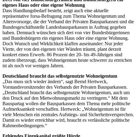
eigenes Haus oder eine eigene Wohnung
Dass Handlungsbedarf besteht, zeigt auch eine aktuelle
repräsentative forsa-Befragung zum Thema Wohneigentum und
Altersvorsorge, die der Verband der Privaten Bausparkassen und die
Bundesgeschäftsstelle Landesbausparkassen in Auftrag gegeben
haben. Demnach wünschen sich drei von vier Bundesbürgerinnen
und Bundesbürgern ein eigenes Haus oder eine eigene Wohnung.
Doch Wunsch und Wirklichkeit klaffen auseinander: Nur jeder
Vierte, der von den eigenen vier Wänden träumt, plant derzeit
konkret einen Erwerb. 86 Prozent der 20- bis 49-Jährigen sind
zudem überzeugt, dass Wohneigentum heute schwerer zu erreichen
ist als noch vor wenigen Jahren.
Deutschland braucht das selbstgenutzte Wohneigentum
„Das muss sich wieder ändern“, sagt Bernd Hertweck,
Vorstandsvorsitzender des Verbands der Privaten Bausparkassen.
„Deutschland braucht das selbstgenutzte Wohneigentum, auch um
den Druck auf den Mietwohnungsmarkt zu verringern.“ Mit dem
Bauspartag wollen die Bausparkassen dem Thema mehr politische
Aufmerksamkeit verschaffen. Hertweck: „Wohneigentum ist für
viele Menschen ein zentrales Aufstiegs- und Sicherheitsversprechen.
Damit es wieder erreichbar wird, braucht es verlässliche politische
Rahmenbedingungen.“
Fehlendes Eigenkapital größte Hürde